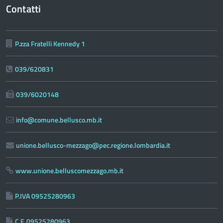
Contatti
P.zza Fratelli Kennedy 1
039/620831
039/6020148
info@comune.bellusco.mb.it
unione.bellusco-mezzago@pec.regione.lombardia.it
www.unione.belluscomezzago.mb.it
P.IVA 09525280963
C.F. 09525280963