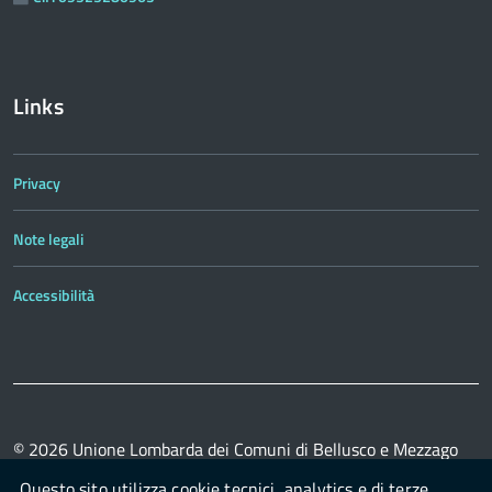
Links
Privacy
Note legali
Accessibilità
© 2026
Unione Lombarda dei Comuni di Bellusco e Mezzago
powered by
con il supporto di
OpenPa
OpenContent Scarl
Questo sito utilizza cookie tecnici, analytics e di terze