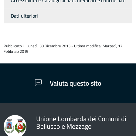
Accessibilità e Catalogo di dati, metadati e banche dati
Dati ulteriori
torna
all'inizio
Pubblicato il: Lunedì, 30 Dicembre 2013 - Ultima modifica: Martedì, 17
del
Febbraio 2015
contenuto
Valuta questo sito
Unione Lombarda dei Comuni di
Bellusco e Mezzago