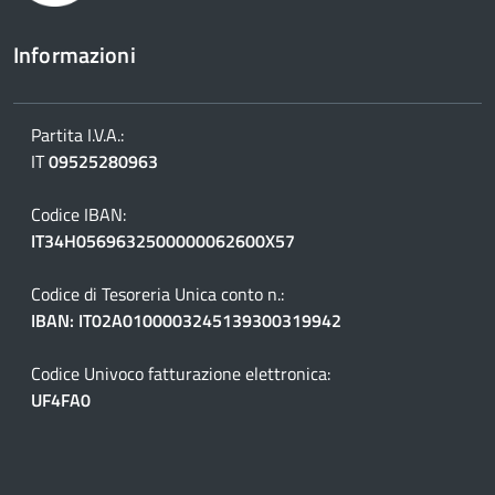
Informazioni
Partita I.V.A.:
IT
09525280963
Codice IBAN:
IT34H0569632500000062600X57
Codice di Tesoreria Unica conto n.:
IBAN: IT02A0100003245139300319942
Codice Univoco fatturazione elettronica:
UF4FA0