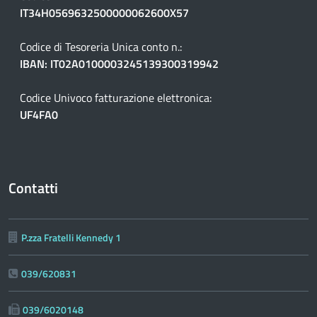
IT34H0569632500000062600X57
Codice di Tesoreria Unica conto n.:
IBAN: IT02A0100003245139300319942
Codice Univoco fatturazione elettronica:
UF4FA0
Contatti
P.zza Fratelli Kennedy 1
039/620831
039/6020148