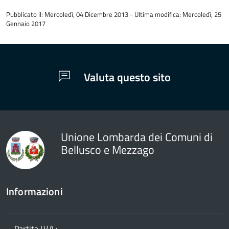
all'inizio
Pubblicato il: Mercoledì, 04 Dicembre 2013 - Ultima modifica: Mercoledì, 25
del
Gennaio 2017
contenuto
Valuta questo sito
Unione Lombarda dei Comuni di
Bellusco e Mezzago
Informazioni
Partita I.V.A.: