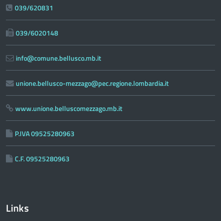
039/620831
039/6020148
info@comune.bellusco.mb.it
unione.bellusco-mezzago@pec.regione.lombardia.it
www.unione.belluscomezzago.mb.it
P.IVA 09525280963
C.F. 09525280963
Links