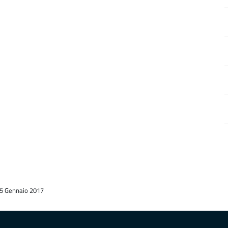
a
 25 Gennaio 2017
d