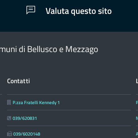
Valuta questo sito
muni di Bellusco e Mezzago
Contatti
P.zza Fratelli Kennedy 1
039/620831
N
039/6020148
A