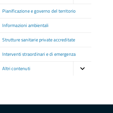
Pianificazione e governo del territorio
Informazioni ambientali
Strutture sanitarie private accreditate
Interventi straordinari e di emergenza
Altri contenuti
torna
ll'inizio
el
contenuto