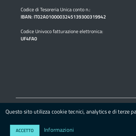
Codice di Tesoreria Unica conto n.:
IBAN: IT02A0100003245139300319942
Codice Univoco fatturazione elettronica:
UF4FA0
Questo sito utilizza cookie tecnici, analytics e di terze p
© 2026
Unione Lombarda dei Comuni di Bellusco e Mezza
OpenContent Scarl
Informazioni
ACCETTO