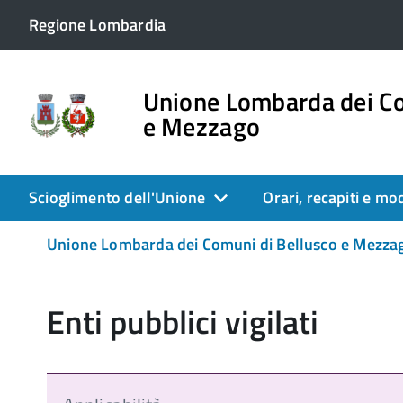
Regione Lombardia
Unione Lombarda dei Co
e Mezzago
Scioglimento dell'Unione
Orari, recapiti e mo
Unione Lombarda dei Comuni di Bellusco e Mezzago
Enti pubblici vigilati