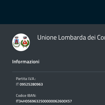
Unione Lombarda dei Co
Informazioni
Partita I.V.A.:
IT
09525280963
Codice IBAN:
IT34H0569632500000062600X57