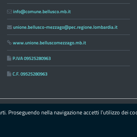
info@comune.bellusco.mb.it
unione.bellusco-mezzago@pec.regione.lombardia.it
www.unione.belluscomezzago.mb.it
P.IVA 09525280963
C.F. 09525280963
arti. Proseguendo nella navigazione accetti l’utilizzo dei co
go
powered by
con il supporto di
OpenPa