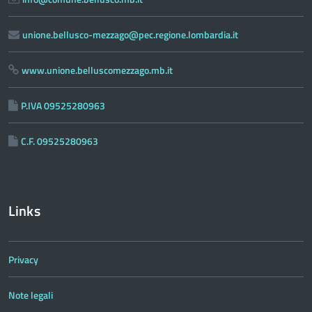
unione.bellusco-mezzago@pec.regione.lombardia.it
www.unione.belluscomezzago.mb.it
P.IVA 09525280963
C.F. 09525280963
Links
Privacy
Note legali