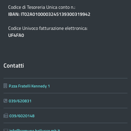
Codice di Tesoreria Unica conto n.:
IBAN: IT02A0100003245139300319942
Codice Univoco fatturazione elettronica:
UF4FA0
Contatti
P.zza Fratelli Kennedy 1
039/620831
039/6020148
info@comune.bellusco.mb.it