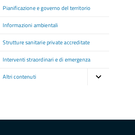
Pianificazione e governo del territorio
Informazioni ambientali
Strutture sanitarie private accreditate
Interventi straordinari e di emergenza
Altri contenuti
torna
ll'inizio
el
contenuto