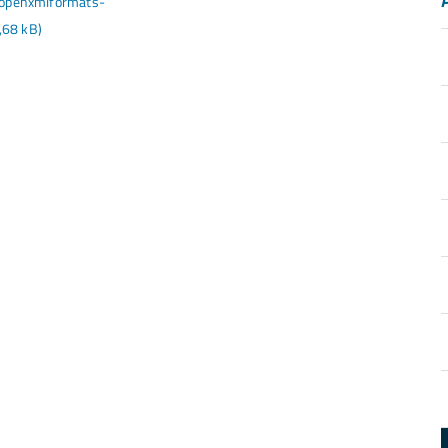
d.openxmlformats-
,68 kB)