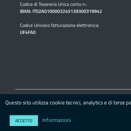
Codice di Tesoreria Unica conto n.:
IBAN: IT02A0100003245139300319942
Codice Univoco fatturazione elettronica:
UF4FA0
Questo sito utilizza cookie tecnici, analytics e di terze p
© 2026
Unione Lombarda dei Comuni di Bellusco e Mezza
OpenContent Scarl
Informazioni
ACCETTO