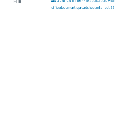
File
Scarica il file
(File application/vn
officedocument.spreadsheetml.sheet 25