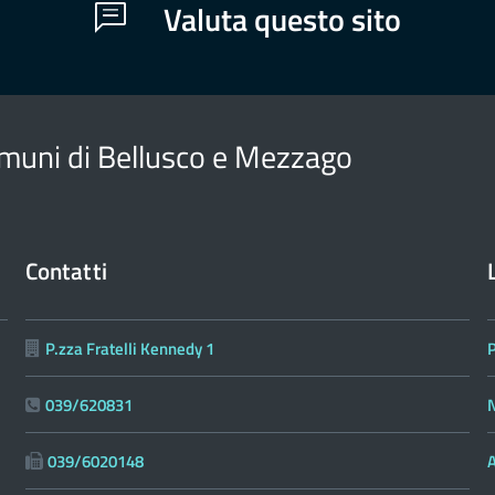
Valuta questo sito
muni di Bellusco e Mezzago
Contatti
P.zza Fratelli Kennedy 1
039/620831
N
039/6020148
A