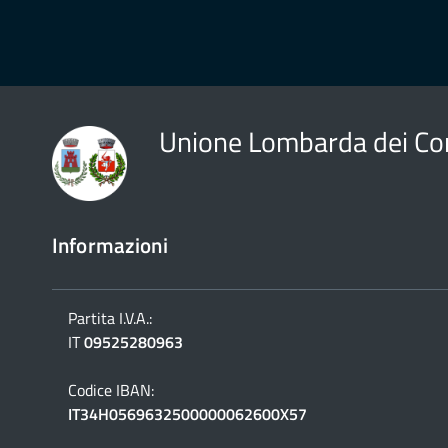
Unione Lombarda dei Co
Informazioni
Partita I.V.A.:
IT
09525280963
Codice IBAN:
IT34H0569632500000062600X57