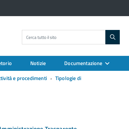
Cerca tutto il sito
torio
Notizie
Documentazione
ttività e procedimenti
Tipologie di
Amministrazione Trasparente