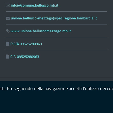
info@comune.bellusco.mb.it
unione.bellusco-mezzago@pec.regione.lombardia.it
www.unione.belluscomezzago.mb.it
P.IVA 09525280963
C.F. 09525280963
arti. Proseguendo nella navigazione accetti l’utilizzo dei co
go
powered by
con il supporto di
OpenPa