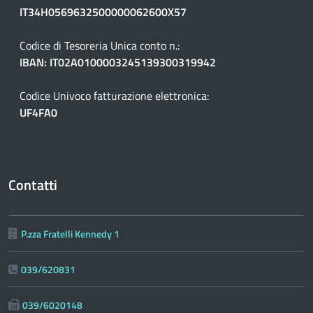
IT34H0569632500000062600X57
Codice di Tesoreria Unica conto n.:
IBAN: IT02A0100003245139300319942
Codice Univoco fatturazione elettronica:
UF4FA0
Contatti
P.zza Fratelli Kennedy 1
039/620831
039/6020148