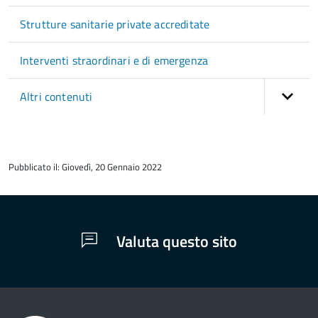
Strutture sanitarie private accreditate
Interventi straordinari e di emergenza
Altri contenuti
torna
all'inizio
Pubblicato il: Giovedì, 20 Gennaio 2022
del
contenuto
Valuta questo sito