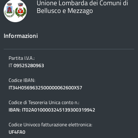
Unione Lombarda dei Comuni di
Bellusco e Mezzago
Informazioni
Partita I.V.A.:
IT
09525280963
Codice IBAN:
IT34H0569632500000062600X57
Codice di Tesoreria Unica conto n.:
IBAN: IT02A0100003245139300319942
Codice Univoco fatturazione elettronica:
UF4FA0