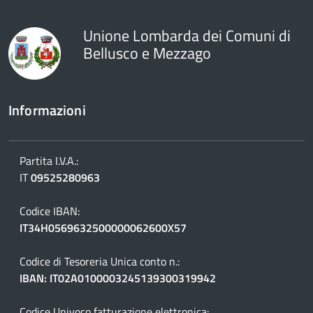
Unione Lombarda dei Comuni di
Bellusco e Mezzago
Informazioni
Partita I.V.A.:
IT
09525280963
Codice IBAN:
IT34H0569632500000062600X57
Codice di Tesoreria Unica conto n.:
IBAN: IT02A0100003245139300319942
Codice Univoco fatturazione elettronica: