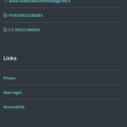
www.unione.belluscomezzago.mb.it
P.IVA 09525280963
C.F. 09525280963
Links
Privacy
Note legali
Accessibilità