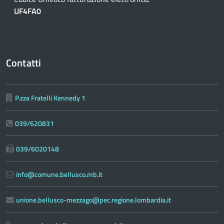
UF4FA0
Contatti
P.zza Fratelli Kennedy 1
039/620831
039/6020148
info@comune.bellusco.mb.it
unione.bellusco-mezzago@pec.regione.lombardia.it