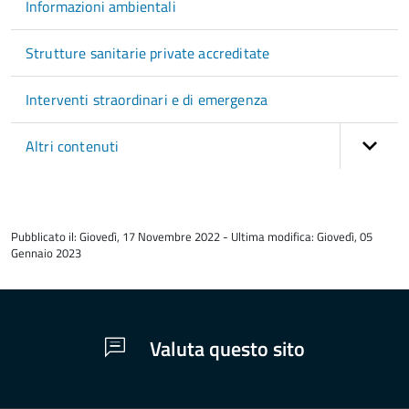
Informazioni ambientali
Strutture sanitarie private accreditate
Interventi straordinari e di emergenza
Altri contenuti
torna
all'inizio
Pubblicato il: Giovedì, 17 Novembre 2022 - Ultima modifica: Giovedì, 05
del
Gennaio 2023
contenuto
Valuta questo sito