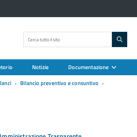
Cerca tutto il sito
torio
Notizie
Documentazione
ilanci
Bilancio preventivo e consuntivo
Amministrazione Trasparente