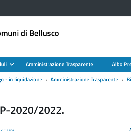
muni di Bellusco
duli
Amministrazione Trasparente
Albo Pre
 - in liquidazione
Amministrazione Trasparente
B
DUP-2020/2022.