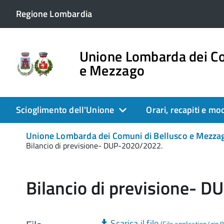
Regione Lombardia
Unione Lombarda dei Co
e Mezzago
Scioglimento dell'Unione
Orari, recapiti e mo
Unione Lombarda dei Comuni di Bellusco e Mezzago
Bilancio di previsione- DUP-2020/2022.
Bilancio di previsione- 
Scarica il file