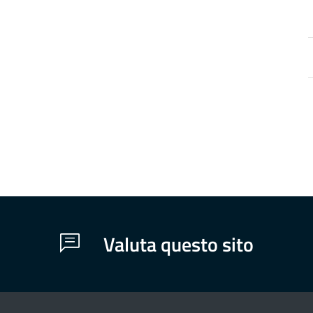
a
d
Valuta questo sito