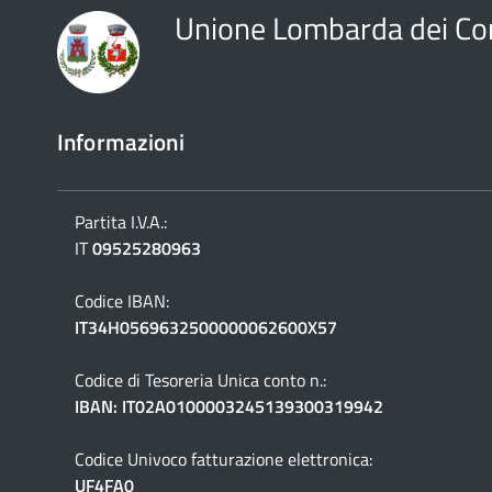
Unione Lombarda dei Co
Informazioni
Partita I.V.A.:
IT
09525280963
Codice IBAN:
IT34H0569632500000062600X57
Codice di Tesoreria Unica conto n.:
IBAN: IT02A0100003245139300319942
Codice Univoco fatturazione elettronica:
UF4FA0